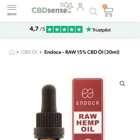
0
Products
Warenk
search
4,7
/5
Endoca – RAW 15% CBD Öl (30ml)
CBD Öl
Endoca
-
RAW
15%
CBD
Öl
(30ml)
Menge