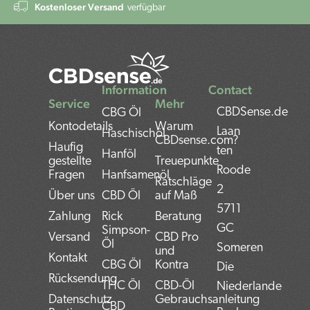
Kostenloser Versand
verfügbar
Information
Contact
Service
Mehr
CBDSense.de
CBG Öl
Kontodetails
Warum
Laan
Haschischöl
CBDsense.com?
Haufig
ten
Hanföl
gestellte
Treuepunkte
Roode
Fragen
Hanfsamenöl
Ratschläge
2
Über uns
CBD Öl
auf Maß
5711
Zahlung
Rick
Beratung
GC
Simpson-
Versand
CBD Pro
Öl
Someren
und
Kontakt
CBG Öl
Kontra
Die
Rücksendung
THC Öl
CBD-Öl
Niederlande
Datenschutz
Gebrauchsanleitung
CBD