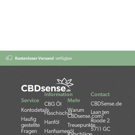
Kostenloser Versand
verfügbar
Information
Contact
Service
Mehr
CBDSense.de
CBG Öl
Kontodetails
Warum
Laan ten
Haschischöl
CBDsense.com?
Haufig
Roode 2
Hanföl
gestellte
Treuepunkte
5711 GC
Fragen
Hanfsamenöl
Ratschläge