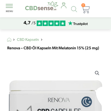
0
Products
Warenk
search
4,7
/5
CBD Kapseln
Renova – CBD Öl Kapseln Mit Melatonin 15% (25 mg)
Renova
-
CBD
Öl
Kapseln
Mit
Melatonin