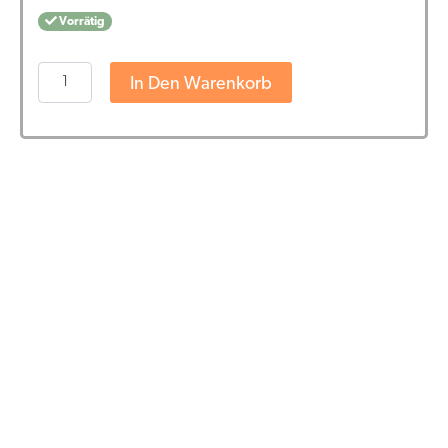
Vorrätig
Renova
In Den Warenkorb
-
CBD
Öl
Kapseln
Mit
Melatonin
15%
(25
mg)
Menge