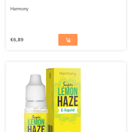
Harmony
€
6,89