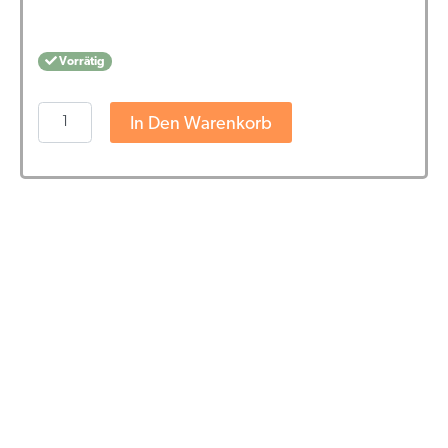
Vorrätig
Harmony
In Den Warenkorb
E-
liquid
1000mg
CBD
-
Base
(10
ml)
Menge