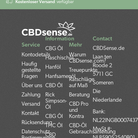
Kostenloser Versand
verfügbar
Information
Contact
Service
Mehr
CBDSense.de
CBG Öl
Kontodetails
Warum
Laan ten
Haschischöl
CBDsense.com?
Haufig
Roode 2
Hanföl
gestellte
Treuepunkte
5711 GC
Fragen
Hanfsamenöl
Ratschläge
Someren
Über uns
CBD Öl
auf Maß
Die
Zahlung
Rick
Beratung
Niederlande
Simpson-
Versand
CBD Pro
Öl
und
Bank:
Kontakt
CBG Öl
Kontra
NL22INGB000743
Rücksendung
THC Öl
CBD-Öl
MwSt #:
Datenschutz
Gebrauchsanleitung
CBD
NL859052540B01