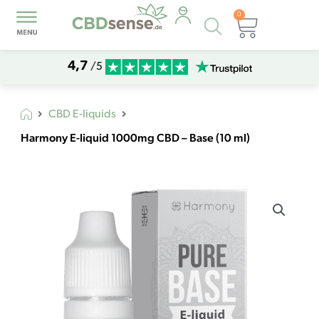
0
Products
Warenk
search
4,7
/5
CBD E-liquids
Harmony E-liquid 1000mg CBD – Base (10 ml)
Harmony
E-
liquid
1000mg
CBD
-
Base