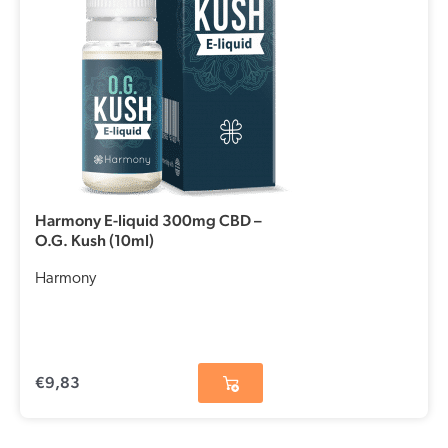
Harmony E-liquid 300mg CBD –
O.G. Kush (10ml)
Harmony
€
9,83