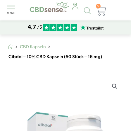
0
Products
Warenk
search
4,7
/5
CBD Kapseln
Cibdol – 10% CBD Kapseln (60 Stück – 16 mg)
Cibdol
-
10%
CBD
Kapseln
(60
Stück