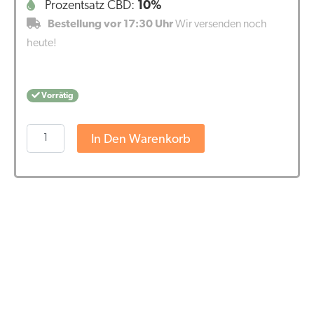
Prozentsatz CBD:
10%
Bestellung vor 17:30 Uhr
Wir versenden noch
heute!
Vorrätig
Cibdol
In Den Warenkorb
-
10%
CBD
Kapseln
(60
Stück
-
16
mg)