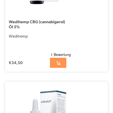
Wedihemp CBG (cannabigerol)
Öl 5%
Wedihemp
€
34,50