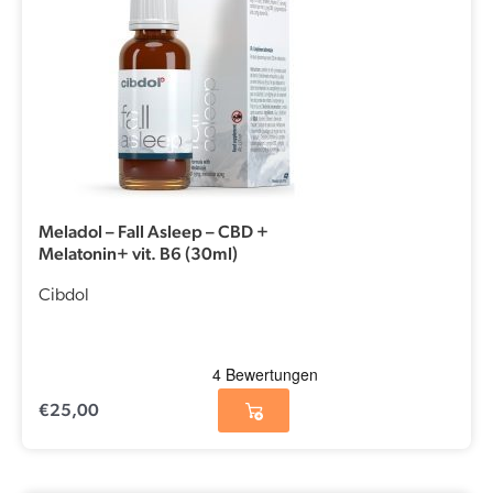
Meladol – Fall Asleep – CBD +
Melatonin+ vit. B6 (30ml)
Cibdol
€
25,00