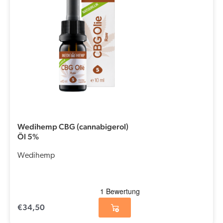
Wedihemp CBG (cannabigerol)
Öl 5%
Wedihemp
€
34,50