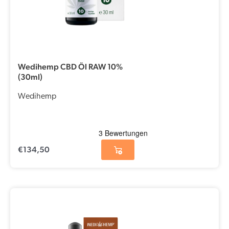
Wedihemp CBD Öl RAW 10%
(30ml)
Wedihemp
€
134,50