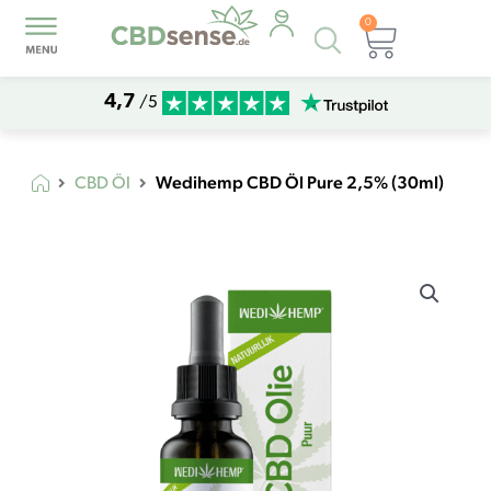
0
Products
Warenk
search
4,7
/5
Wedihemp CBD Öl Pure 2,5% (30ml)
CBD Öl
Wedihemp
CBD
Öl
Pure
2,5%
(30ml)
Menge