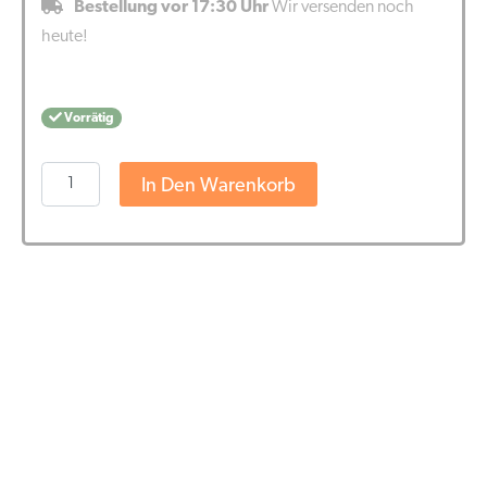
Bestellung vor 17:30 Uhr
Wir versenden noch
heute!
Vorrätig
Jacob
In Den Warenkorb
Hooy
CBD
Öl
2,75%
(30
ml)
Menge