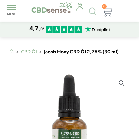
0
Products
Warenk
search
4,7
/5
Jacob Hooy CBD Öl 2,75% (30 ml)
CBD Öl
Jacob
Hooy
CBD
Öl
2,75%
(30
ml)
Menge