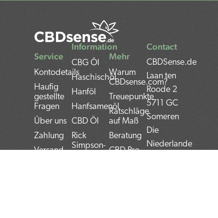
Information
Contact
Service
Mehr
CBDSense.de
CBG Öl
Kontodetails
Warum
Laan ten
Haschischöl
CBDsense.com?
Haufig
Roode 2
Hanföl
gestellte
Treuepunkte
5711 GC
Fragen
Hanfsamenöl
Ratschläge
Someren
Über uns
CBD Öl
auf Maß
Die
Zahlung
Rick
Beratung
Niederlande
Simpson-
Versand
CBD Pro
Öl
und
Bank:
Kontakt
CBG Öl
Kontra
NL22INGB000743
Rücksendung
THC Öl
CBD-Öl
MwSt #:
Datenschutz
Gebrauchsanleitung
CBD
NL859052540B01
Bestimmungen
Nachrichten
CBD Top
Handelskammer: