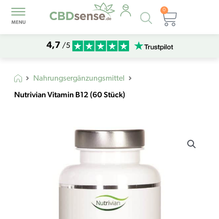
0
Products
Warenk
search
4,7
/5
Nahrungsergänzungsmittel
Nutrivian Vitamin B12 (60 Stück)
Nutrivian
Vitamin
B12
(60
Stück)
Menge