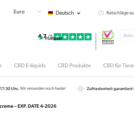
Deutsch
Ratschläge a
Produ
4,7
searc
/5
e
CBD E-liquids
CBD Produkte
CBD für Tiere
 17:30 Uhr,
Zufriedenheit garantiert:
Wir versenden noch heute!
creme – EXP. DATE 4-2026
Ursp
Aczedol,