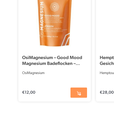
OsiMagnesium – Good Mood
Hempt
Magnesium Badeflocken –
Gesich
Sweet Orange (1 kg)
Minera
OsiMagnesium
Hemptou
€
12,00
€
28,00