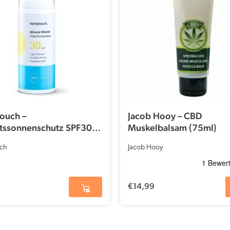
ouch –
Jacob Hooy – CBD
tssonnenschutz SPF30 –
Muskelbalsam (75ml)
lschutz (50 ml)
ch
Jacob Hooy
€
14,99