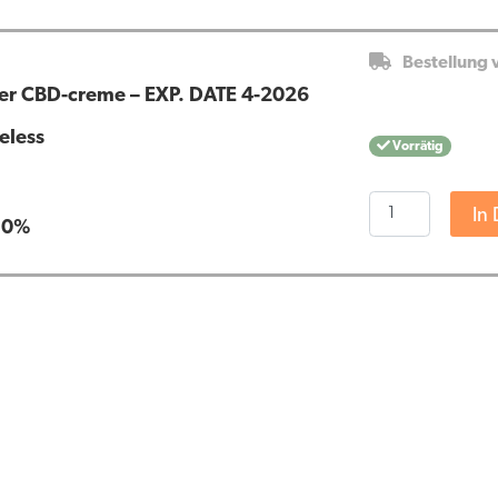
Bestellung 
er CBD-creme – EXP. DATE 4-2026
eless
Vorrätig
Aczedol,
In
:
0%
säubernder
CBD-
creme
-
EXP.
DATE
4-
2026
Menge