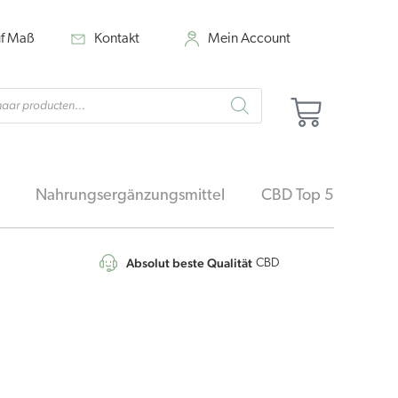
uf Maß
Kontakt
Mein Account
cts
Warenk
h
Nahrungsergänzungsmittel
CBD Top 5
Absolut beste Qualität
4,7
/5
CBD
rünglicher
Aktueller