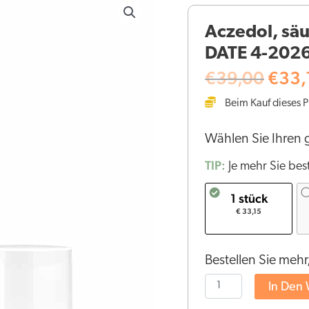
Preis
säubernder
Aczedol, sä
war:
CBD-
€39
DATE 4-202
creme
-
€
39,00
€
33,
EXP.
Beim Kauf dieses P
DATE
4-
Wählen Sie Ihren
2026
Menge
TIP:
Je mehr Sie best
1 stück
€ 33,15
Bestellen Sie mehr
In Den