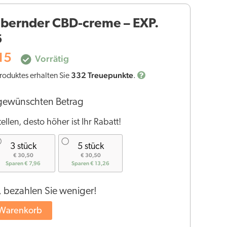
Preis
ubernder CBD-creme – EXP.
ist:
,00
€33,15.
6
15
Vorrätig
332
Treuepunkte
roduktes erhalten Sie
.
 gewünschten Betrag
ellen, desto höher ist Ihr Rabatt!
3 stück
5 stück
€ 30,50
€ 30,50
Sparen € 7,96
Sparen € 13,26
, bezahlen Sie weniger!
 Warenkorb