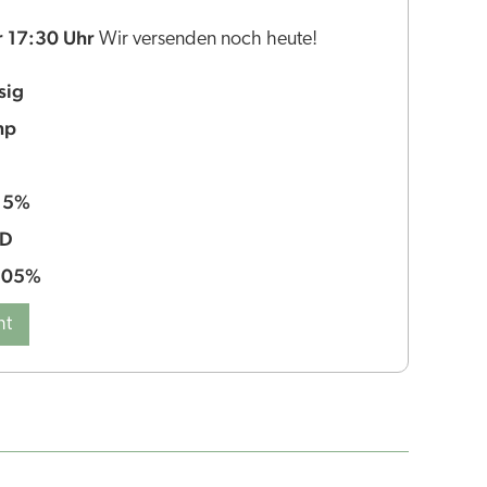
r 17:30 Uhr
Wir versenden noch heute!
sig
mp
5%
:
BD
,05%
ht