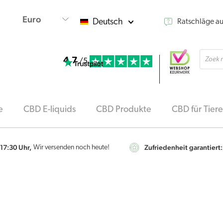
Deutsch
Ratschläge a
Produ
4,7
searc
/5
e
CBD E-liquids
CBD Produkte
CBD für Tiere
 17:30 Uhr,
Zufriedenheit garantiert:
Wir versenden noch heute!
Wedihemp