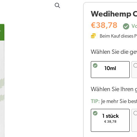
CBD
Wedihemp C
Öl
Pure
€
38,78
Vo
5%
Beim Kauf dieses P
Menge
Wählen Sie die g
10ml
Wählen Sie Ihren
TIP:
Je mehr Sie best
1 stück
€ 38,78