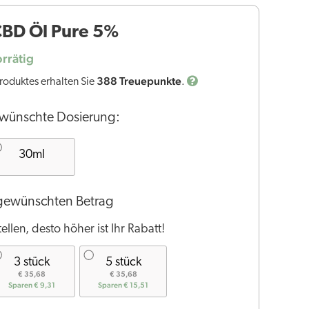
BD Öl Pure 5%
rrätig
388
Treuepunkte
roduktes erhalten Sie
.
ewünschte Dosierung:
30ml
 gewünschten Betrag
ellen, desto höher ist Ihr Rabatt!
3 stück
5 stück
€ 35,68
€ 35,68
Sparen € 9,31
Sparen € 15,51