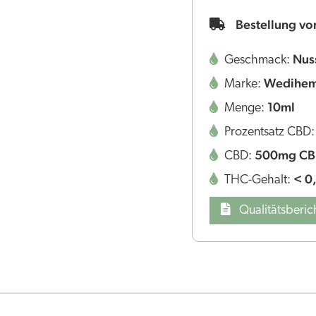
Bestellung vo
Nus
Geschmack:
Wedihe
Marke:
10ml
Menge:
Prozentsatz CBD
500mg C
CBD:
< 0
THC-Gehalt:
Qualitätsberic