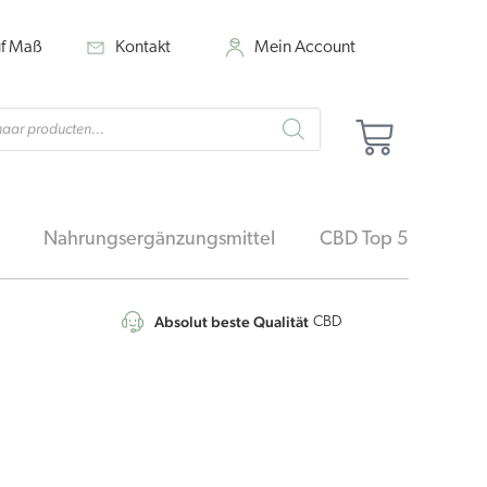
uf Maß
Kontakt
Mein Account
cts
Warenk
h
Nahrungsergänzungsmittel
CBD Top 5
Absolut beste Qualität
4,7
/5
CBD