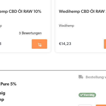
emp CBD Öl RAW 10%
Wedihemp CBD Öl RAW
p
Wedihemp
3
€
14,23
Bestellung 
 Pure 5%
sig
Vorrätig
mp