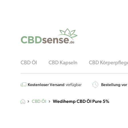
CBD Öl
CBD Kapseln
CBD Körperpfleg
Kostenloser Versand
Bestellung vor
verfügbar
Wedihemp CBD Öl Pure 5%
CBD Öl