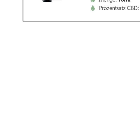
Menge:
10ml
Prozentsatz CBD