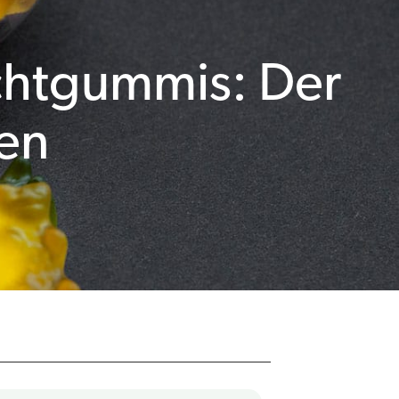
chtgummis: Der
en