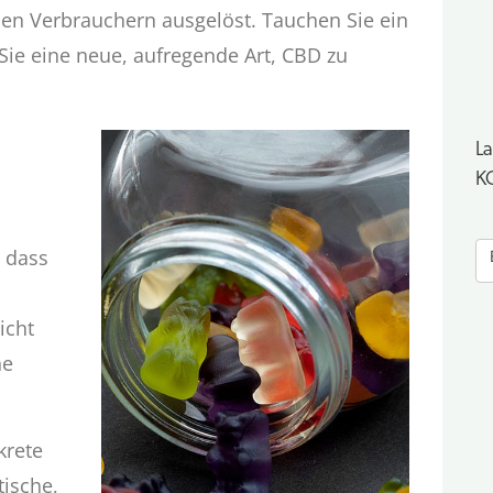
den Verbrauchern ausgelöst. Tauchen Sie ein
ie eine neue, aufregende Art, CBD zu
La
K
E
, dass
b
f
icht
he
krete
tische,