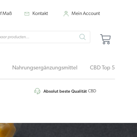
uf Maß
Kontakt
Mein Account
cts
Warenk
h
Nahrungsergänzungsmittel
CBD Top 5
Absolut beste Qualität
4,7
/5
CBD