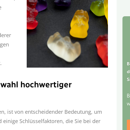
e
derer
igen
.
B
d
S
wahl hochwertiger
B
w
en, ist von entscheidender Bedeutung, um
 einige Schlüsselfaktoren, die Sie bei der