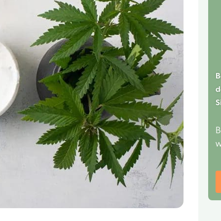
B
d
S
B
w