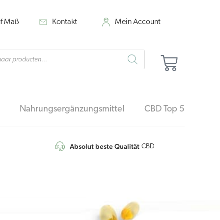
uf Maß
Kontakt
Mein Account
cts
Warenk
h
Nahrungsergänzungsmittel
CBD Top 5
Absolut beste Qualität
4,7
/5
CBD