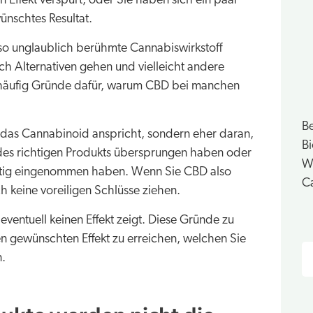
Effekt verspürt, oder Sie haben sich ein paar
ünschtes Resultat.
 so unglaublich berühmte Cannabiswirkstoff
nach Alternativen gehen und vielleicht andere
h häufig Gründe dafür, warum CBD bei manchen
Be
auf das Cannabinoid anspricht, sondern eher daran,
B
 des richtigen Produkts übersprungen haben oder
Wi
ichtig eingenommen haben. Wenn Sie CBD also
Ca
h keine voreiligen Schlüsse ziehen.
entuell keinen Effekt zeigt. Diese Gründe zu
S
en gewünschten Effekt zu erreichen, welchen Sie
n.