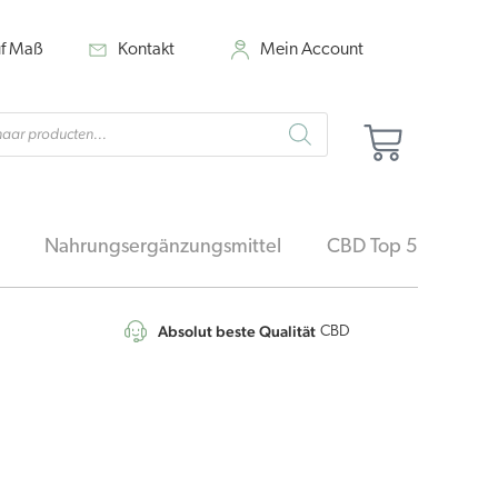
uf Maß
Kontakt
Mein Account
cts
Warenk
h
Nahrungsergänzungsmittel
CBD Top 5
Absolut beste Qualität
4,7
/5
CBD