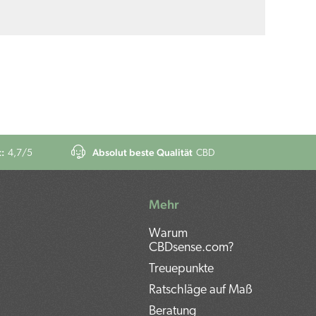
:
Absolut beste Qualität
4,7
/5
CBD
Mehr
Warum
CBDsense.com?
Treuepunkte
Ratschläge auf Maß
Beratung