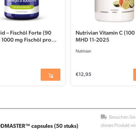
id – Fischöl Forte (90
Nutrivian Vitamin C (100
– 1000 mg Fischöl pro
MHD 11-2025
l-Kapsel)
Nutrivian
€
12,95
Besuchen Sie 
dieses Produkt wi
DMASTER™ capsules (50 stuks)