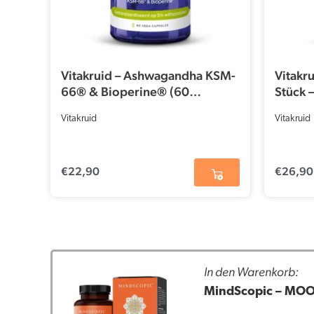
Vitakruid – Ashwagandha KSM-
Vitakru
66® & Bioperine® (60
Stück 
Kapseln)
Softge
Vitakruid
Vitakruid
€
22,90
€
26,90
In den Warenkorb:
MindScopic – MOO