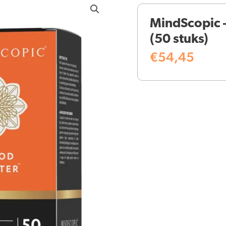
MindScopic
(50 stuks)
€
54,45