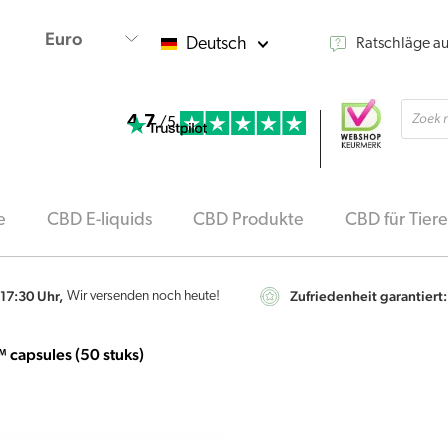
Deutsch
Ratschläge a
Produ
4,7
searc
/5
e
CBD E-liquids
CBD Produkte
CBD für Tiere
 17:30 Uhr,
Zufriedenheit garantiert:
Wir versenden noch heute!
apsules (50 stuks)