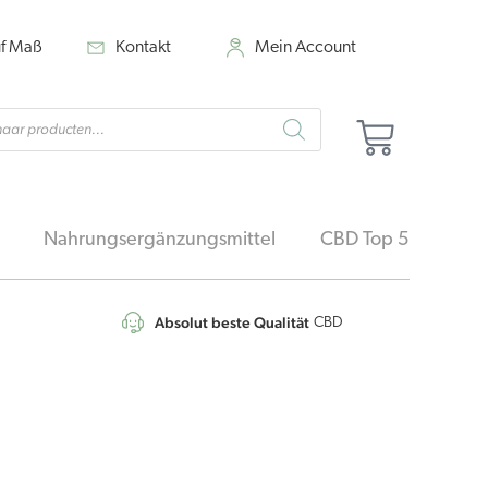
uf Maß
Kontakt
Mein Account
cts
Warenk
h
Nahrungsergänzungsmittel
CBD Top 5
Absolut beste Qualität
4,7
/5
CBD