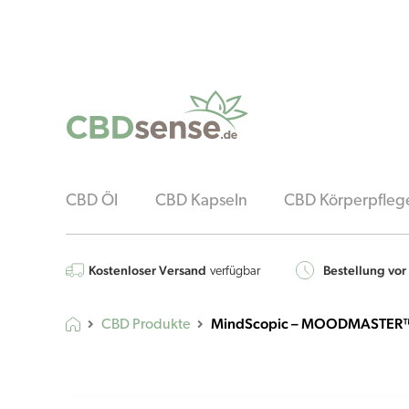
CBD Öl
CBD Kapseln
CBD Körperpfleg
Kostenloser Versand
Bestellung vor
verfügbar
MindScopic – MOODMASTER™ c
CBD Produkte