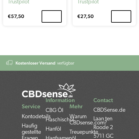
Trustpilot
Trustpilot
€
57,50
€
27,50
Kostenloser Versand
verfügbar
Information
Contact
Service
Mehr
CBDSense.de
CBG Öl
Kontodetails
Warum
Laan ten
Haschischöl
CBDsense.com?
Haufig
Roode 2
Hanföl
gestellte
Treuepunkte
5711 GC
Fragen
Hanfsamenöl