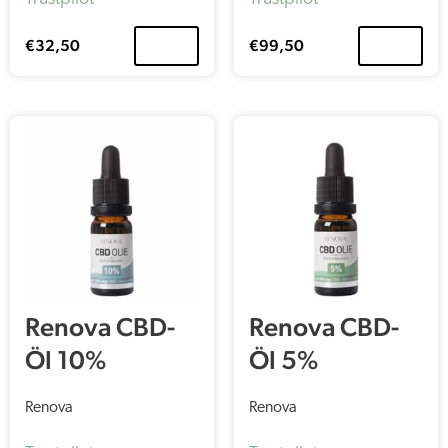
Kapsel)
€
32,50
€
99,50
Renova CBD-
Renova CBD-
Öl 10%
Öl 5%
Renova
Renova