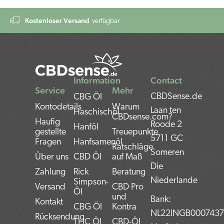
Kostenloser Versand
verfügbar
Information
Contact
Service
Mehr
CBDSense.de
CBG Öl
Kontodetails
Warum
Laan ten
Haschischöl
CBDsense.com?
Haufig
Roode 2
Hanföl
gestellte
Treuepunkte
5711 GC
Fragen
Hanfsamenöl
Ratschläge
Someren
Über uns
CBD Öl
auf Maß
Die
Zahlung
Rick
Beratung
Niederlande
Simpson-
Versand
CBD Pro
Öl
und
Bank:
Kontakt
CBG Öl
Kontra
NL22INGB000743
Rücksendung
THC Öl
CBD-Öl