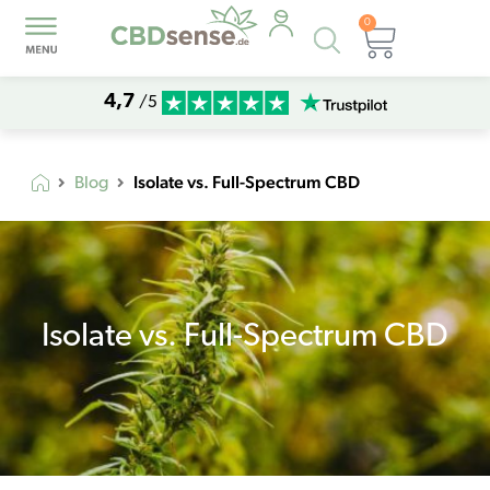
0
Products
Warenk
search
4,7
/5
Isolate vs. Full-Spectrum CBD
Blog
Isolate vs. Full-Spectrum CBD