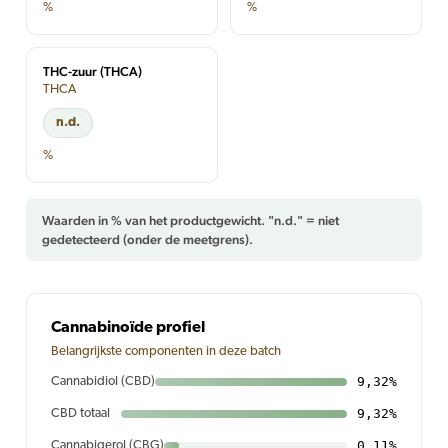
%
%
THC-zuur (THCA)
THCA
n.d.
%
Waarden in % van het productgewicht. "n.d." = niet
gedetecteerd (onder de meetgrens).
Cannabinoïde profiel
Belangrijkste componenten in deze batch
9,32%
Cannabidiol (CBD)
9,32%
CBD totaal
0,11%
Cannabigerol (CBG)