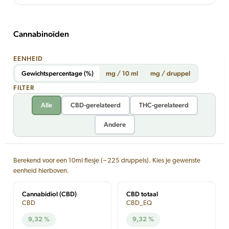
Cannabinoïden
EENHEID
Gewichtspercentage (%)
mg / 10 ml
mg / druppel
FILTER
Alle
CBD-gerelateerd
THC-gerelateerd
Andere
Berekend voor een 10ml flesje (~225 druppels). Kies je gewenste
eenheid hierboven.
Cannabidiol (CBD)
CBD totaal
CBD
CBD_EQ
9,32 %
9,32 %