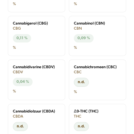
%
%
Cannabigerol (CBG)
Cannabinol (CBN)
CBG
CBN
0,11 %
0,09 %
%
%
Cannabidivarine (CBDV)
Cannabichromeen (CBC)
CBDV
CBC
0,04 %
n.d.
%
%
Cannabidiolzuur (CBDA)
Δ9-THC (THC)
CBDA
THC
n.d.
n.d.