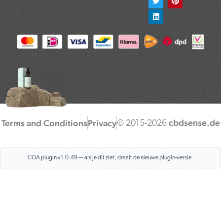
e
t
k
t
t
b
t
e
a
e
o
e
d
g
r
o
r
i
r
e
k
n
a
s
m
t
cbdsense.de
Terms and Conditions
Privacy
© 2015-2026
COA plugin v1.0.49 — als je dit ziet, draait de nieuwe plugin-versie.