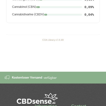
0,09%
Cannabinol (CBN)
0,04%
Cannabidivarine (CBDV)
COA Library v1.0.49
Kostenloser Versand
verfügbar
Information
Contact