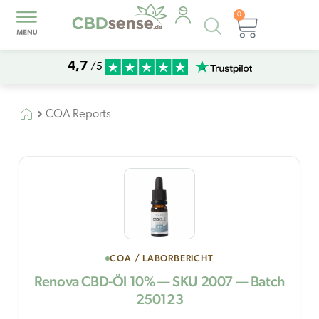
0
Products
Warenk
search
4,7
/5
COA Reports
COA / LABORBERICHT
Renova CBD-Öl 10% — SKU 2007 — Batch
250123