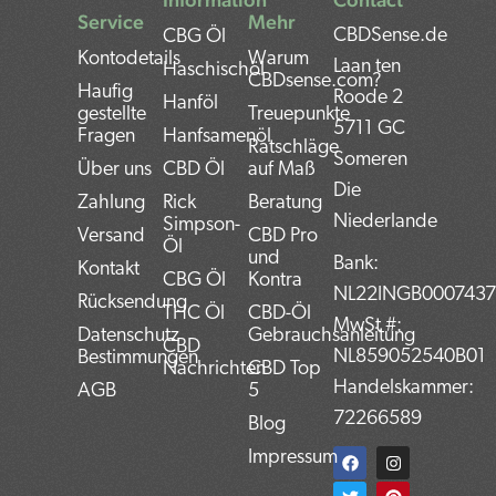
Service
Mehr
CBDSense.de
CBG Öl
Kontodetails
Warum
Laan ten
Haschischöl
CBDsense.com?
Haufig
Roode 2
Hanföl
gestellte
Treuepunkte
5711 GC
Fragen
Hanfsamenöl
Ratschläge
Someren
Über uns
CBD Öl
auf Maß
Die
Zahlung
Rick
Beratung
Niederlande
Simpson-
Versand
CBD Pro
Öl
und
Bank:
Kontakt
CBG Öl
Kontra
NL22INGB000743
Rücksendung
THC Öl
CBD-Öl
MwSt #:
Datenschutz
Gebrauchsanleitung
CBD
NL859052540B01
Bestimmungen
Nachrichten
CBD Top
Handelskammer:
AGB
5
72266589
Blog
F
T
L
I
P
Impressum
a
w
i
n
i
c
i
n
s
n