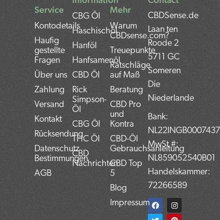
Service
Mehr
CBDSense.de
CBG Öl
Kontodetails
Warum
Laan ten
Haschischöl
CBDsense.com?
Haufig
Roode 2
Hanföl
gestellte
Treuepunkte
5711 GC
Fragen
Hanfsamenöl
Ratschläge
Someren
Über uns
CBD Öl
auf Maß
Die
Zahlung
Rick
Beratung
Niederlande
Simpson-
Versand
CBD Pro
Öl
und
Bank:
Kontakt
CBG Öl
Kontra
NL22INGB000743
Rücksendung
THC Öl
CBD-Öl
MwSt #:
Datenschutz
Gebrauchsanleitung
CBD
NL859052540B01
Bestimmungen
Nachrichten
CBD Top
Handelskammer:
AGB
5
72266589
Blog
F
T
L
I
P
Impressum
a
w
i
n
i
c
i
n
s
n