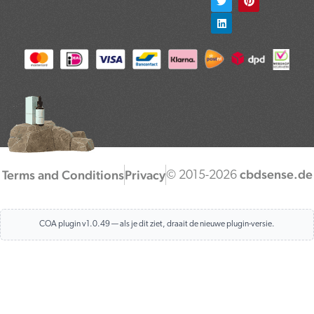
e
t
k
t
t
b
t
e
a
e
o
e
d
g
r
o
r
i
r
e
k
n
a
s
m
t
cbdsense.de
Terms and Conditions
Privacy
© 2015-2026
COA plugin v1.0.49 — als je dit ziet, draait de nieuwe plugin-versie.