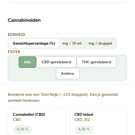
Cannabinoïden
EENHEID
Gewichtspercentage (%)
mg / 10 ml
mg / druppel
FILTER
Alle
CBD-gerelateerd
THC-gerelateerd
Andere
Berekend voor een 10ml flesje (~225 druppels). Kies je gewenste
eenheid hierboven.
Cannabidiol (CBD)
CBD totaal
CBD
CBD_EQ
4,16 %
4,16 %