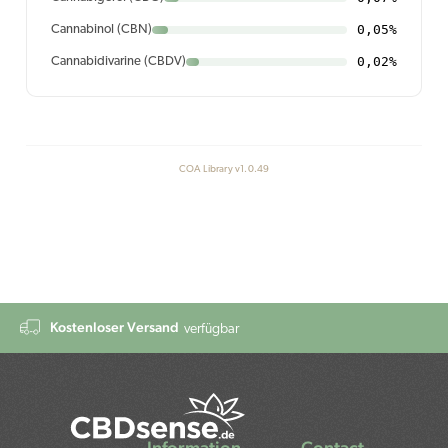
0,05%
Cannabinol (CBN)
0,02%
Cannabidivarine (CBDV)
COA Library v1.0.49
Kostenloser Versand
verfügbar
Information
Contact