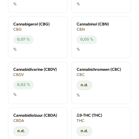
%
%
Cannabigerol (CBG)
Cannabinol (CBN)
CBG
CBN
0,07 %
0,05 %
%
%
Cannabidivarine (CBDV)
Cannabichromeen (CBC)
CBDV
CBC
0,02 %
n.d.
%
%
Cannabidiolzuur (CBDA)
Δ9-THC (THC)
CBDA
THC
n.d.
n.d.