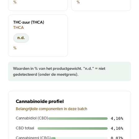
%
%
THC-zuur (THCA)
THCA
n.d.
%
Waarden in % van het productgewicht. "n.d." = niet
gedetecteerd (onder de meetgrens).
Cannabinoïde profiel
Belangrijkste componenten in deze batch
4,16%
Cannabidiol (CBD)
4,16%
CBD totaal
0,07%
Cannabigerol (CBG)