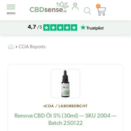
0
Products
Warenk
search
4,7
/5
COA Reports
COA / LABORBERICHT
Renova CBD Öl 5% (30ml) — SKU 2004 —
Batch 250122