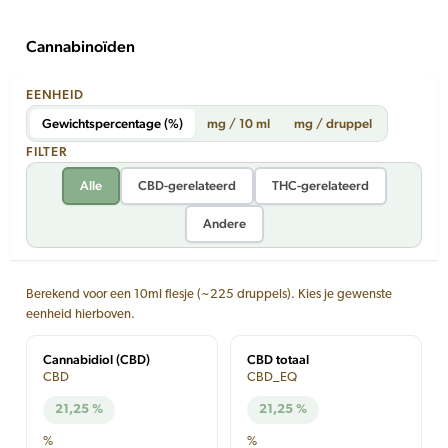
Cannabinoïden
EENHEID
Gewichtspercentage (%)
mg / 10 ml
mg / druppel
FILTER
Alle
CBD-gerelateerd
THC-gerelateerd
Andere
Berekend voor een 10ml flesje (~225 druppels). Kies je gewenste
eenheid hierboven.
Cannabidiol (CBD)
CBD totaal
CBD
CBD_EQ
21,25 %
21,25 %
%
%