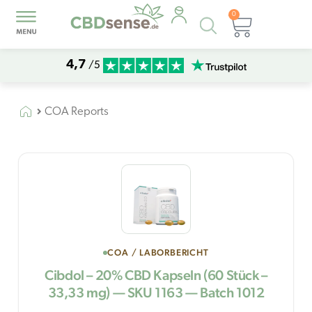
0
Products
Warenk
search
4,7
/5
COA Reports
COA / LABORBERICHT
Cibdol – 20% CBD Kapseln (60 Stück –
33,33 mg) — SKU 1163 — Batch 1012