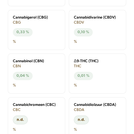
Cannabigerol (CBG)
Cannabidivarine (CBDV)
CBG
CBDV
0,33 %
0,10 %
%
%
Cannabinol (CBN)
Δ9-THC (THC)
CBN
THC
0,04 %
0,01 %
%
%
Cannabichromeen (CBC)
Cannabidiolzuur (CBDA)
CBC
CBDA
n.d.
n.d.
%
%