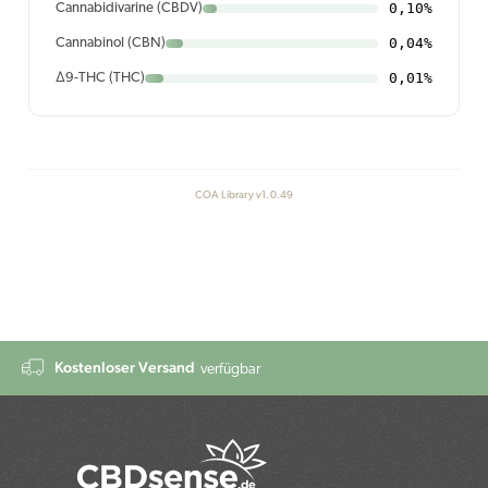
0,10%
Cannabidivarine (CBDV)
0,04%
Cannabinol (CBN)
0,01%
Δ9-THC (THC)
COA Library v1.0.49
Kostenloser Versand
verfügbar