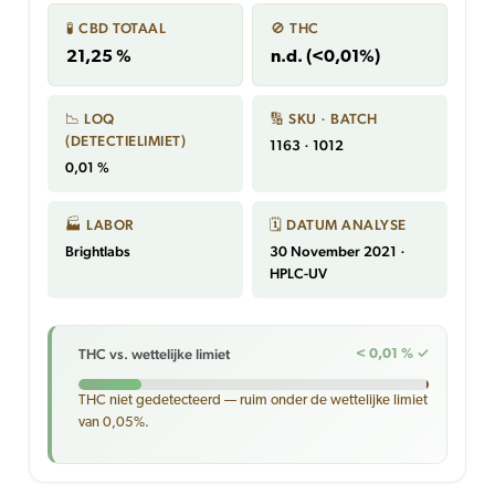
🧪 CBD TOTAAL
🚫 THC
21,25 %
n.d. (<0,01%)
📉 LOQ
🔢 SKU · BATCH
(DETECTIELIMIET)
1163 · 1012
0,01 %
🏭 LABOR
🗓 DATUM ANALYSE
Brightlabs
30 November 2021 ·
HPLC-UV
THC vs. wettelijke limiet
< 0,01 % ✓
THC niet gedetecteerd — ruim onder de wettelijke limiet
van 0,05%.