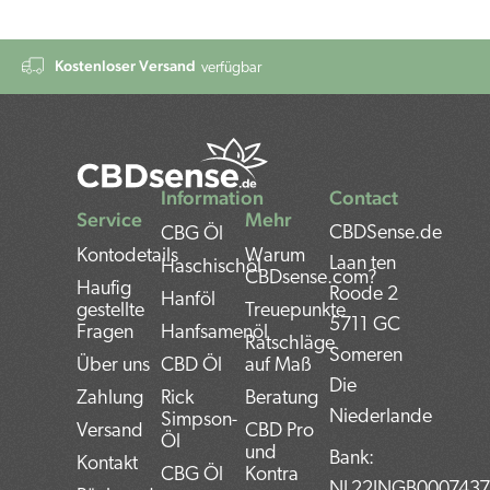
Kostenloser Versand
verfügbar
Information
Contact
Service
Mehr
CBDSense.de
CBG Öl
Kontodetails
Warum
Laan ten
Haschischöl
CBDsense.com?
Haufig
Roode 2
Hanföl
gestellte
Treuepunkte
5711 GC
Fragen
Hanfsamenöl
Ratschläge
Someren
Über uns
CBD Öl
auf Maß
Die
Zahlung
Rick
Beratung
Niederlande
Simpson-
Versand
CBD Pro
Öl
und
Bank:
Kontakt
CBG Öl
Kontra
NL22INGB000743