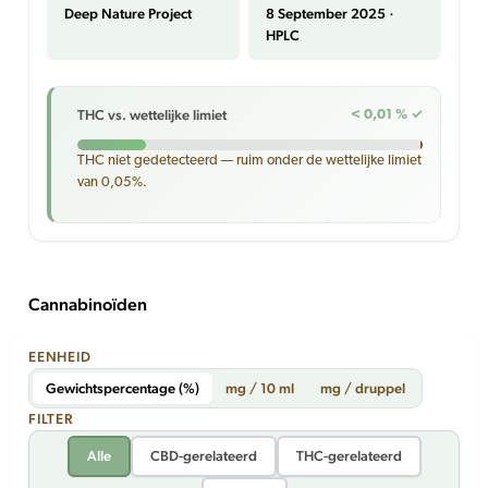
Deep Nature Project
8 September 2025 ·
HPLC
THC vs. wettelijke limiet
< 0,01 % ✓
THC niet gedetecteerd — ruim onder de wettelijke limiet
van 0,05%.
Cannabinoïden
EENHEID
Gewichtspercentage (%)
mg / 10 ml
mg / druppel
FILTER
Alle
CBD-gerelateerd
THC-gerelateerd