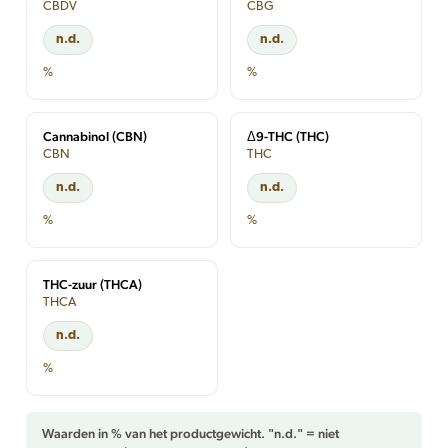
CBDV
CBG
n.d.
n.d.
%
%
Cannabinol (CBN)
Δ9-THC (THC)
CBN
THC
n.d.
n.d.
%
%
THC-zuur (THCA)
THCA
n.d.
%
Waarden in % van het productgewicht. "n.d." = niet