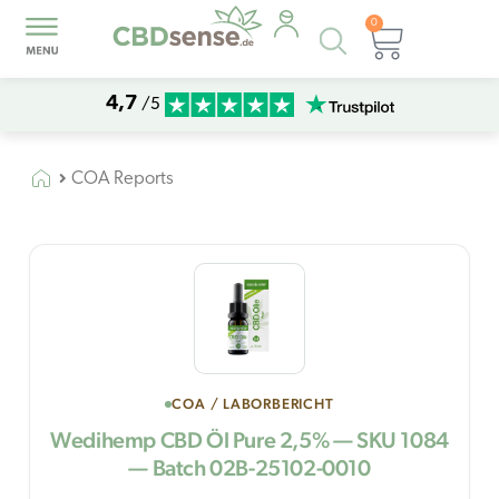
0
Products
Warenk
search
4,7
/5
COA Reports
COA / LABORBERICHT
Wedihemp CBD Öl Pure 2,5% — SKU 1084
— Batch 02B-25102-0010