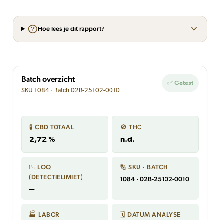
Hoe lees je dit rapport?
Batch overzicht
✅ Getest
SKU 1084 · Batch 02B-25102-0010
🧪 CBD TOTAAL
🚫 THC
2,72 %
n.d.
📉 LOQ
🔢 SKU · BATCH
(DETECTIELIMIET)
1084 · 02B-25102-0010
—
🏭 LABOR
🗓 DATUM ANALYSE