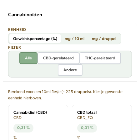
Cannabinoïden
EENHEID
Gewichtspercentage (%)
mg / 10 ml
mg / druppel
FILTER
Alle
CBD-gerelateerd
THC-gerelateerd
Andere
Berekend voor een 10ml flesje (~225 druppels). Kies je gewenste
eenheid hierboven.
Cannabidiol (CBD)
CBD totaal
CBD
CBD_EQ
0,31 %
0,31 %
%
%