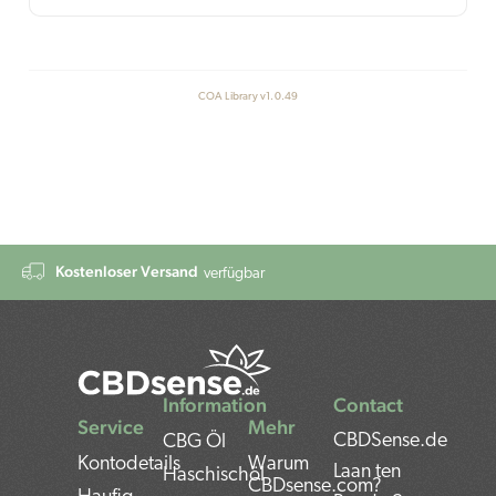
COA Library v1.0.49
Kostenloser Versand
verfügbar
Information
Contact
Service
Mehr
CBDSense.de
CBG Öl
Kontodetails
Warum
Laan ten
Haschischöl
CBDsense.com?