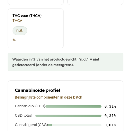
THC-zuur (THCA)
THCA
n.d.
%
Waarden in % van het productgewicht. "n.d." = niet
gedetecteerd (onder de meetgrens).
Cannabinoïde profiel
Belangrijkste componenten in deze batch
0,31%
Cannabidiol (CBD)
0,31%
CBD totaal
0,01%
Cannabigerol (CBG)