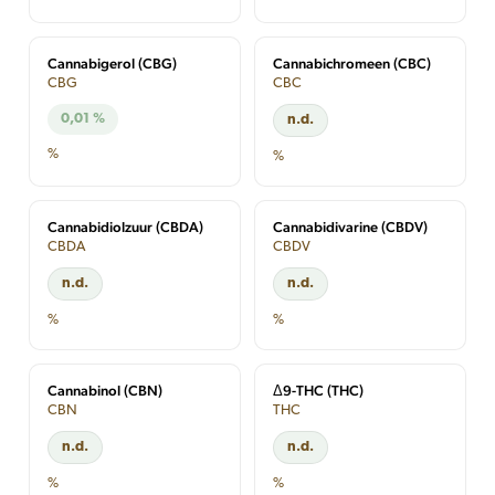
Cannabigerol (CBG)
Cannabichromeen (CBC)
CBG
CBC
0,01 %
n.d.
%
%
Cannabidiolzuur (CBDA)
Cannabidivarine (CBDV)
CBDA
CBDV
n.d.
n.d.
%
%
Cannabinol (CBN)
Δ9-THC (THC)
CBN
THC
n.d.
n.d.
%
%