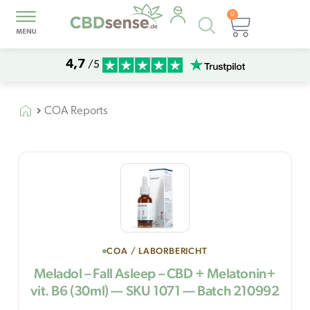
0
Products
Warenk
search
4,7
/5
COA Reports
COA / LABORBERICHT
Meladol – Fall Asleep – CBD + Melatonin+
vit. B6 (30ml) — SKU 1071 — Batch 210992