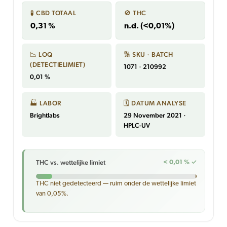
🧪 CBD TOTAAL
🚫 THC
0,31 %
n.d. (<0,01%)
📉 LOQ
🔢 SKU · BATCH
(DETECTIELIMIET)
1071 · 210992
0,01 %
🏭 LABOR
🗓 DATUM ANALYSE
Brightlabs
29 November 2021 ·
HPLC-UV
THC vs. wettelijke limiet
< 0,01 % ✓
THC niet gedetecteerd — ruim onder de wettelijke limiet
van 0,05%.